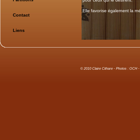
pour ceux qui le désirent.
Elle favorise également la méd
Contact
Liens
© 2010 Claire Cithare - Photos :
OCH
-